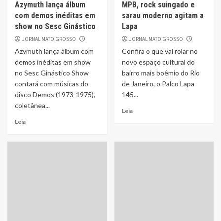
Azymuth lança álbum
MPB, rock suingado e
com demos inéditas em
sarau moderno agitam a
show no Sesc Ginástico
Lapa
JORNAL MATO GROSSO
JORNAL MATO GROSSO
Azymuth lança álbum com
Confira o que vai rolar no
demos inéditas em show
novo espaço cultural do
no Sesc Ginástico Show
bairro mais boêmio do Rio
contará com músicas do
de Janeiro, o Palco Lapa
disco Demos (1973-1975),
145...
coletânea...
Leia
Leia