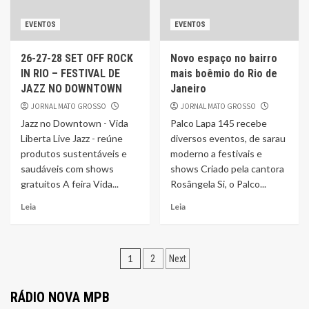
EVENTOS
EVENTOS
26-27-28 SET OFF ROCK
Novo espaço no bairro
IN RIO – FESTIVAL DE
mais boêmio do Rio de
JAZZ NO DOWNTOWN
Janeiro
JORNAL MATO GROSSO
JORNAL MATO GROSSO
Jazz no Downtown - Vida
Palco Lapa 145 recebe
Liberta Live Jazz - reúne
diversos eventos, de sarau
produtos sustentáveis e
moderno a festivais e
saudáveis com shows
shows Criado pela cantora
gratuitos A feira Vida...
Rosângela Si, o Palco...
Leia
Leia
Navegação
1
2
Next
por
RÁDIO NOVA MPB
posts