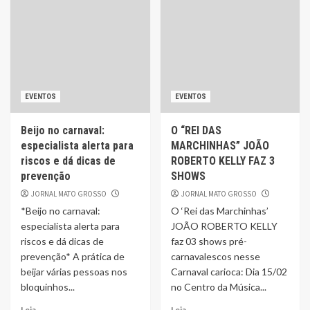
EVENTOS
EVENTOS
Beijo no carnaval:
O “REI DAS
especialista alerta para
MARCHINHAS” JOÃO
riscos e dá dicas de
ROBERTO KELLY FAZ 3
prevenção
SHOWS
JORNAL MATO GROSSO
JORNAL MATO GROSSO
*Beijo no carnaval:
O ‘Rei das Marchinhas’
especialista alerta para
JOÃO ROBERTO KELLY
riscos e dá dicas de
faz 03 shows pré-
prevenção* A prática de
carnavalescos nesse
beijar várias pessoas nos
Carnaval carioca: Dia 15/02
bloquinhos...
no Centro da Música...
Leia
Leia