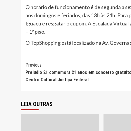
O horário de funcionamento é de segunda a sext
aos domingos e feriados, das 13h às 21h. Para
Iguaçu e resgatar o cupom. A Escalada Virtual 
– 1º piso.
O TopShopping está localizado na Av. Governad
Continue
Previous
Preludio 21 comemora 21 anos em concerto gratuit
Reading
Centro Cultural Justiça Federal
LEIA OUTRAS