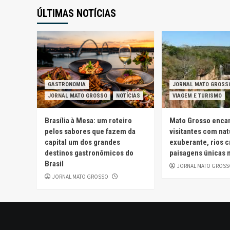
po
ÚLTIMAS NOTÍCIAS
GASTRONOMIA
JORNAL MATO GROSS
JORNAL MATO GROSSO
NOTÍCIAS
VIAGEM E TURISMO
Brasília à Mesa: um roteiro
Mato Grosso enca
pelos sabores que fazem da
visitantes com na
capital um dos grandes
exuberante, rios c
destinos gastronômicos do
paisagens únicas n
Brasil
JORNAL MATO GROSS
JORNAL MATO GROSSO