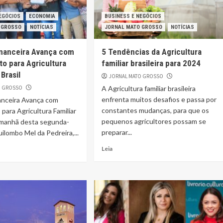
EGÓCIOS
ECONOMIA
BUSINESS E NEGÓCIOS
 GROSSO
NOTÍCIAS
JORNAL MATO GROSSO
NOTÍCIAS
inanceira Avança com
5 Tendências da Agricultura
to para Agricultura
familiar brasileira para 2024
 Brasil
JORNAL MATO GROSSO
O GROSSO
A Agricultura familiar brasileira
enfrenta muitos desafios e passa por
anceira Avança com
constantes mudanças, para que os
 para Agricultura Familiar
pequenos agricultores possam se
a manhã desta segunda-
preparar...
Quilombo Mel da Pedreira,...
Leia