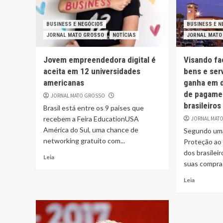
BUSINESS E NEGÓCIOS
BUSINESS E N
JORNAL MATO GROSSO
NOTÍCIAS
JORNAL MATO
Jovem empreendedora digital é
Visando fac
aceita em 12 universidades
bens e ser
americanas
ganha em d
de pagame
JORNAL MATO GROSSO
brasileiros
Brasil está entre os 9 países que
recebem a Feira EducationUSA
JORNAL MAT
América do Sul, uma chance de
Segundo uma
networking gratuito com...
Proteção ao 
dos brasilei
Leia
suas compras,
Leia