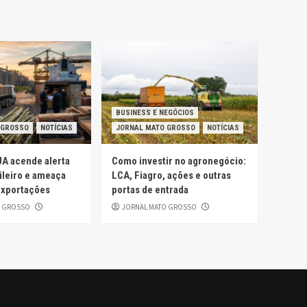
BUSINESS E NEGÓCIOS
 GROSSO
NOTÍCIAS
JORNAL MATO GROSSO
NOTÍCIAS
UA acende alerta
Como investir no agronegócio:
ileiro e ameaça
LCA, Fiagro, ações e outras
exportações
portas de entrada
O GROSSO
JORNAL MATO GROSSO