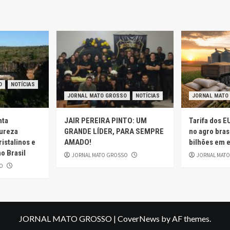
sts
O
NOTÍCIAS
JORNAL MATO GROSSO
NOTÍCIAS
JORNAL MATO
nta
JAIR PEREIRA PINTO: UM
Tarifa dos E
tureza
GRANDE LÍDER, PARA SEMPRE
no agro bras
ristalinos e
AMADO!
bilhões em 
o Brasil
JORNAL MATO GROSSO
JORNAL MAT
O
JORNAL MATO GROSSO
|
CoverNews
by AF themes.