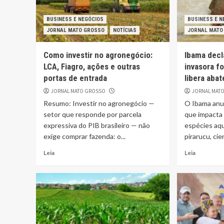
BUSINESS E NEGÓCIOS
BUSINESS E N
JORNAL MATO GROSSO
NOTÍCIAS
JORNAL MATO
Como investir no agronegócio:
Ibama decl
LCA, Fiagro, ações e outras
invasora f
portas de entrada
libera aba
JORNAL MATO GROSSO
JORNAL MAT
Resumo: Investir no agronegócio —
O Ibama anu
setor que responde por parcela
que impacta
expressiva do PIB brasileiro — não
espécies aqu
exige comprar fazenda: o...
pirarucu, ci
Leia
Leia