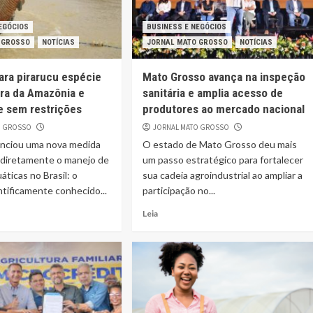
EGÓCIOS
BUSINESS E NEGÓCIOS
 GROSSO
NOTÍCIAS
JORNAL MATO GROSSO
NOTÍCIAS
ara pirarucu espécie
Mato Grosso avança na inspeção
ora da Amazônia e
sanitária e amplia acesso de
te sem restrições
produtores ao mercado nacional
O GROSSO
JORNAL MATO GROSSO
nciou uma nova medida
O estado de Mato Grosso deu mais
 diretamente o manejo de
um passo estratégico para fortalecer
áticas no Brasil: o
sua cadeia agroindustrial ao ampliar a
entificamente conhecido...
participação no...
Leia