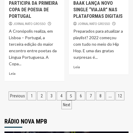
PARTICIPA DA PRIMEIRA
BAAK LANÇA NOVO
COPA DE POESIA DE
SINGLE “VIAJAR” NAS
PORTUGAL
PLATAFORMAS DIGITAIS
JORNAL MATO GROSSO
JORNAL MATO GROSSO
A Cronópolis realiza, em
Preparados para atualizar a
Lisboa – Portugal, a
playlist? 2022 começou
terceira edição do maior
com tudo no meio do Hip
encontro entre poetas da
Hop. E uma das gratas
Língua Portuguesa. A
surpresas é...
Copa...
Leia
Leia
Navegação
5
…
Previous
1
2
3
4
6
7
8
12
por
Next
posts
RÁDIO NOVA MPB