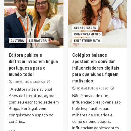
CELEBRIDADES
COMPORTAMENTO
CULTURA
LITERATURA
ENTRETENIMENTO
Editora publica e
Colégios baianos
distribui livros em língua
apostam em convidar
portuguesa para o
influenciadores digitais
mundo todo!
para que alunos fiquem
motivados
JORNAL MATO GROSSO
JORNAL MATO GROSSO
A editora internacional
Ases da Literatura, agora
Não é novidade que
com seu escritório sede em
influenciadores jovens são
Braga, Portugal, vem
hoje inspirações para
conquistando espaço no
milhares de usuários e,
cenário...
como o nome sugere,
influenciam adolescentes...
Leia