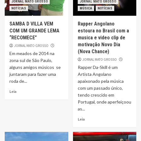
JORNAL MATO GROSSO
JORNAL MATO GROSSO
NOTÍCIAS
MÚSICA
NOTÍCIAS
SAMBA D VILLA VEM
Rapper Angolano
COM UM GRANDE LEMA
estoura no Brasil com a
“RECOMECE”
musica e video clip de
motivação Novo Dia
JORNAL MATO GROSSO
(Nova Chance)
Em meados de 2014 na
JORNAL MATO GROSSO
zona sul de São Paulo,
alguns amigos músicos se
Rapper Da-Skill é um
juntaram para fazer uma
Artista Angolano
roda de...
apaixonado pela música
com um passado único,
Leia
tendo crescido em
Portugal, onde aperfeiçoou
as...
Leia