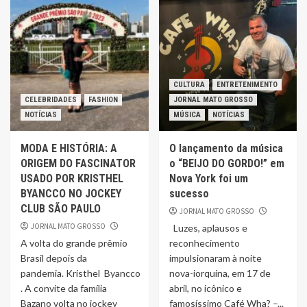
CULTURA
ENTRETENIMENTO
CELEBRIDADES
FASHION
JORNAL MATO GROSSO
NOTÍCIAS
MÚSICA
NOTÍCIAS
MODA E HISTÓRIA: A
O lançamento da música
ORIGEM DO FASCINATOR
o “BEIJO DO GORDO!” em
USADO POR KRISTHEL
Nova York foi um
BYANCCO NO JOCKEY
sucesso
CLUB SÃO PAULO
JORNAL MATO GROSSO
JORNAL MATO GROSSO
Luzes, aplausos e
A volta do grande prêmio
reconhecimento
Brasil depois da
impulsionaram à noite
pandemia. Kristhel Byancco
nova-iorquina, em 17 de
. A convite da família
abril, no icônico e
Bazano volta no jockey
famosíssimo Café Wha? –...