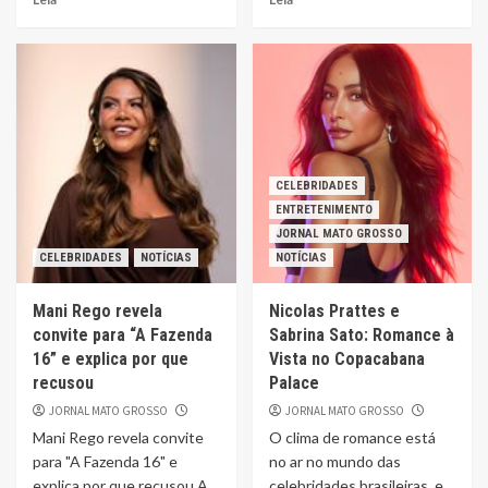
CELEBRIDADES
ENTRETENIMENTO
JORNAL MATO GROSSO
CELEBRIDADES
NOTÍCIAS
NOTÍCIAS
Mani Rego revela
Nicolas Prattes e
convite para “A Fazenda
Sabrina Sato: Romance à
16” e explica por que
Vista no Copacabana
recusou
Palace
JORNAL MATO GROSSO
JORNAL MATO GROSSO
Mani Rego revela convite
O clima de romance está
para "A Fazenda 16" e
no ar no mundo das
explica por que recusou A
celebridades brasileiras, e