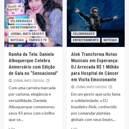
CELEBRIDADES
ENTRETENIMENTO
JORNAL MATO GROSSO
CELEBRIDADES
NOTÍCIAS
TEATRO E TV
ENTRETENIMENTO
NOTÍCIAS
Rainha da Tela: Daniela
Alok Transforma Notas
Albuquerque Celebra
Musicais em Esperança:
Aniversário com Edição
DJ Arrecada R$ 1 Milhão
de Gala no “Sensacional”
para Hospital de Câncer
em Visita Emocionante
JORNAL MATO GROSSO
JORNAL MATO GROSSO
Com uma carreira marcada
por carisma, elegância e
Em um gesto que uniu fama
versatilidade, Daniela
e solidariedade, o DJ
Albuquerque comemorou
brasileiro Alok, conhecido
seus 43 anos com o brilho
por comandar plateias
que se...
globais com seus beats...
Leia
Leia