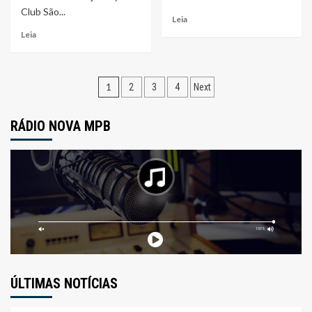
Club São...
Leia
Leia
Navegação
1
2
3
4
Next
por
RÁDIO NOVA MPB
posts
ÚLTIMAS NOTÍCIAS