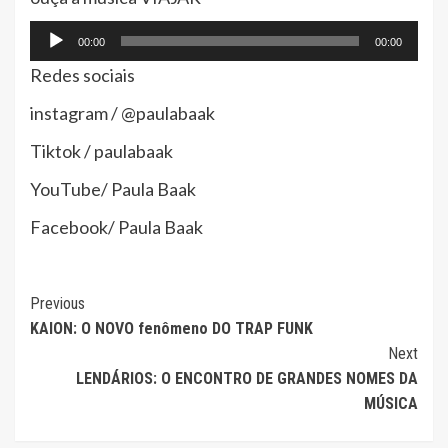
Tocador
00:00
00:00
de
Redes sociais
áudio
instagram / @paulabaak
Tiktok / paulabaak
YouTube/ Paula Baak
Facebook/ Paula Baak
Continue
Previous
KAION: O NOVO fenômeno DO TRAP FUNK
Reading
Next
LENDÁRIOS: O ENCONTRO DE GRANDES NOMES DA
MÚSICA