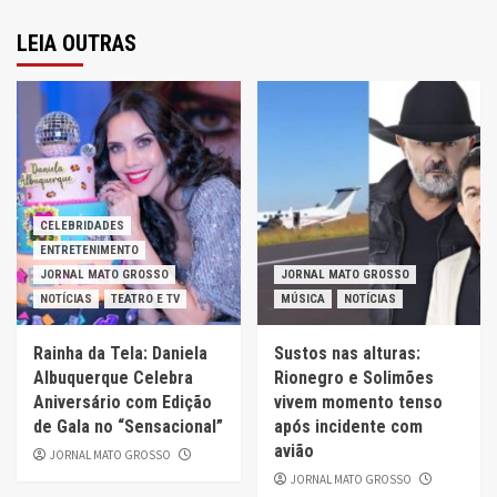
LEIA OUTRAS
CELEBRIDADES
ENTRETENIMENTO
JORNAL MATO GROSSO
JORNAL MATO GROSSO
NOTÍCIAS
TEATRO E TV
MÚSICA
NOTÍCIAS
Rainha da Tela: Daniela
Sustos nas alturas:
Albuquerque Celebra
Rionegro e Solimões
Aniversário com Edição
vivem momento tenso
de Gala no “Sensacional”
após incidente com
avião
JORNAL MATO GROSSO
JORNAL MATO GROSSO